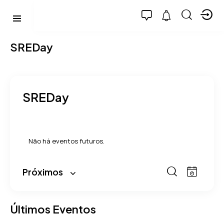
SREDay
SREDay
Não há eventos futuros.
P
N
Próximos
L
e
a
S
P
i
v
e
s
r
s
e
l
q
Últimos Eventos
o
t
g
e
u
c