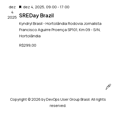
a
a
c
i
u
D
dez
dez 4, 2025, 09:00
-
17:00
ç
i
r
s
4
e
SREDay Brazil
ã
o
a
a
2025
s
o
n
r
Kyndryl Brasil - Hortolândia
Rodovia Jornalista
e
t
d
e
e
Francisco Aguirre Proença SP101, Km 09 - S/N,
n
a
o
a
v
Hortolândia
a
c
v
d
e
v
a
R$299,00
i
a
n
e
d
s
t
t
g
o
u
a
o
a
a
.
s
ç
l
ã
E
o
v
d
e
e
n
Copyright © 2026 by DevOps User Group Brasil. All rights
v
t
reserved.
i
o
s