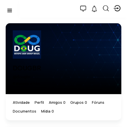
DOUGBR
@dougbr
6 meses atrás
Atividade
Perfil
Amigos
Grupos
Fóruns
0
0
Documentos
Mídia
0